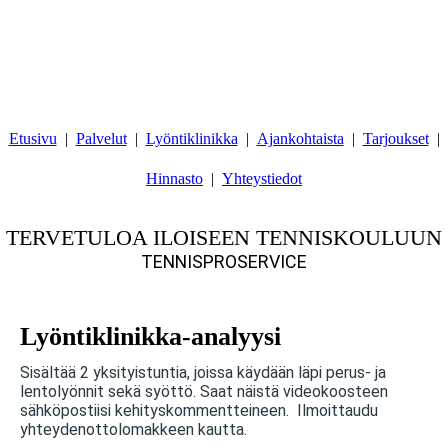
Etusivu
Palvelut
Lyöntiklinikka
Ajankohtaista
Tarjoukset
Hinnasto
Yhteystiedot
TERVETULOA ILOISEEN TENNISKOULUUN
TENNISPROSERVICE
Lyöntiklinikka-anal
yysi
Sisältää 2 yksityistuntia, joissa käydään läpi perus- ja
lentolyönnit sekä syöttö. Saat näistä videokoosteen
sähköpostiisi kehityskommentteineen. Ilmoittaudu
yhteydenottolomakkeen kautta.